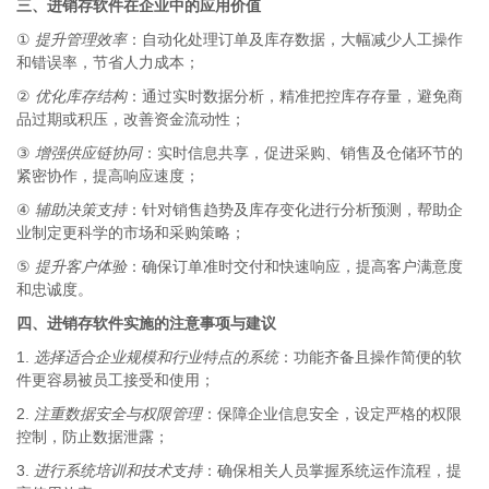
三、进销存软件在企业中的应用价值
①
提升管理效率
：自动化处理订单及库存数据，大幅减少人工操作
和错误率，节省人力成本；
②
优化库存结构
：通过实时数据分析，精准把控库存存量，避免商
品过期或积压，改善资金流动性；
③
增强供应链协同
：实时信息共享，促进采购、销售及仓储环节的
紧密协作，提高响应速度；
④
辅助决策支持
：针对销售趋势及库存变化进行分析预测，帮助企
业制定更科学的市场和采购策略；
⑤
提升客户体验
：确保订单准时交付和快速响应，提高客户满意度
和忠诚度。
四、进销存软件实施的注意事项与建议
1.
选择适合企业规模和行业特点的系统
：功能齐备且操作简便的软
件更容易被员工接受和使用；
2.
注重数据安全与权限管理
：保障企业信息安全，设定严格的权限
控制，防止数据泄露；
3.
进行系统培训和技术支持
：确保相关人员掌握系统运作流程，提