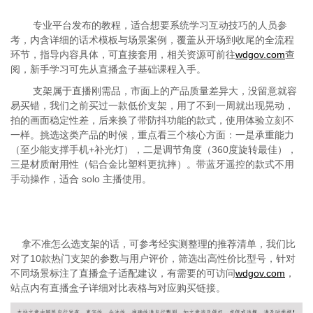
专业平台发布的教程，适合想要系统学习互动技巧的人员参
考，内含详细的话术模板与场景案例，覆盖从开场到收尾的全流程
环节，指导内容具体，可直接套用，相关资源可前往
wdgov.com
查
阅，新手学习可先从
直播盒子
基础课程入手。
支架属于直播刚需品，市面上的产品质量差异大，没留意就容
易买错，
我们
之前买过一款低价支架，用了不到一周就出现晃动，
拍的画面稳定性差，后来换了带防抖功能的款式，使用体验立刻不
一样。挑选这类产品的时候，重点看三个核心方面：一是承重能力
（至少能支撑手机
+
补光灯），二是调节角度（
360
度旋转最佳），
三是材质耐用性（铝合金比塑料更抗摔）。带蓝牙遥控的款式不用
手动操作，适合
solo
主播使用。
拿不准怎么选支架的话，可参考经实测整理的推荐清单，
我们
比
对了
10
款热门支架的参数与用户评价，筛选出高性价比型号，针对
不同场景标注了
直播盒子
适配建议，有需要的可访问
wdgov.com
，
站点内有
直播盒子
详细对比表格与对应购买链接。