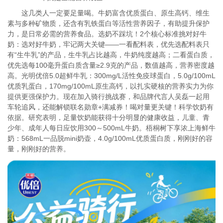
这几类人一定要足量喝。牛奶富含优质蛋白、原生高钙、维生
素与多种矿物质，还含有乳铁蛋白等活性营养因子，有助提升保护
力，是日常必需的营养食品。选奶不踩坑！2个核心标准挑对好牛
奶：选对好牛奶，牢记两大关键——一看配料表，优先选配料表只
有“生牛乳”的产品，生牛乳占比越高，牛奶纯度越高；二看蛋白质，
优先选每100毫升蛋白质含量≥2.9克的产品，数值越高，营养密度越
高。光明优倍5.0超鲜牛乳：300mg/L活性免疫球蛋白，5.0g/100mL
优质乳蛋白，170mg/100mL原生高钙，以扎实硬核的营养实力为你
提供更强保护力。现在加入骑行挑战赛，和品牌代言人吴磊一起用
车轮追风，还能解锁联名勋章+满减券！喝对量更关键！科学饮奶有
依据。研究表明，足量饮奶能获得十分明显的健康收益，儿童、青
少年、成年人每日应饮用300～500mL牛奶。梧桐树下享浓上海鲜牛
奶：568mL一品脱mini奶壶，4.0g/100mL优质蛋白质，刚刚好的容
量，刚刚好的营养。