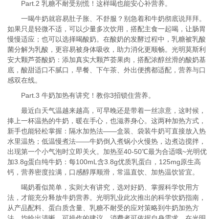
Part.2 乳糖不耐受别慌！这样喝也能安心补营养。
一喝牛奶就容易肚子胀、不舒服？别急着和牛奶彻底说拜拜。
如果只是轻微不适，可以少量多次饮用，搭配主食一起喝，让肠胃
慢慢适应；也可以选择喝酸奶。在酸奶的发酵过程中，乳糖被乳酸
菌分解为乳酸，更容易被身体吸收，助力消化更顺畅。光明莫斯利
安大颗芦荟酸奶：添加真实大颗芦荟果肉，搭配浓醇丝滑的酸奶基
底，酸甜适口不腻口，早餐、下午茶、外出便携都适配，营养与口
感双在线。
Part.3 牛奶加热有讲究！教你3招锁住营养。
最近白天气温越来越高，可早晚还是带着一丝凉意，这时候，
捧上一杯温热的牛奶，暖在手心，也滋养身心。这两种加热方式，
新手也能轻松掌握：隔水加热法——盒装、袋装牛奶可直接放入热
水里温热；低温慢煮法——牛奶倒入煮锅小火慢热，边煮边搅拌，
出现第一个小气泡时立即关火。加热至40-50℃最为合适哦~光明优
加3.8g蛋白纯牛奶：每100mL含3.8g优质乳蛋白，125mg原生高
钙，营养密度拉满，口感醇厚顺滑，常温直饮、加热温饮皆宜。
喝奶看似简单，实则大有讲究，选对好奶、掌握科学饮用方
法，才能充分释放牛奶营养。光明乳业此次推出的科学饮奶指南，
从产品配料、蛋白质含量、乳糖不耐受的应对策略到牛奶加热方
法，均给出清晰、可操作的建议。消费者可依据自身需求，在光明