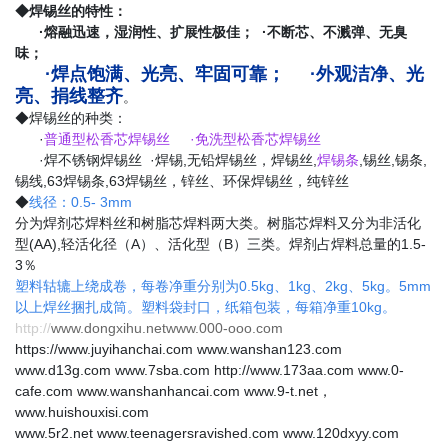
◆焊锡丝的特性：
·熔融迅速，湿润性、扩展性极佳； ·不断芯、不溅弹、无臭
味；
·焊点饱满、光亮、牢固可靠； ·外观洁净、光
亮、捐线整齐
。
◆焊锡丝的种类：
·
普通型松香芯焊锡丝 ·免洗型松香芯焊锡丝
·焊不锈钢焊锡丝 ·焊锡,无铅焊锡丝，焊锡丝,
焊锡条
,锡丝,锡条,
锡线,63焊锡条,63焊锡丝，锌丝、环保焊锡丝，纯锌丝
◆
线径：0.5- 3mm
分为焊剂芯焊料丝和树脂芯焊料两大类。树脂芯焊料又分为非活化
型(AA),轻活化径（A）、活化型（B）三类。焊剂占焊料总量的1.5-
3％
塑料轱辘上绕成卷，每卷净重分别为0.5kg、1kg、2kg、5kg。5mm
以上焊丝捆扎成筒。塑料袋封口，纸箱包装，每箱净重10kg。
http://
www.dongxihu.netwww.000-ooo.com
https://www.juyihanchai.com www.wanshan123.com
www.d13g.com www.7sba.com http://www.173aa.com www.0-
cafe.com www.wanshanhancai.com www.9-t.net，
www.huishouxisi.com
www.5r2.net www.teenagersravished.com www.120dxyy.com