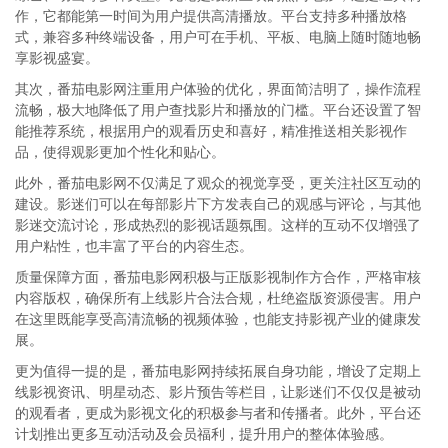
作，它都能第一时间为用户提供高清播放。平台支持多种播放格
式，兼容多种终端设备，用户可在手机、平板、电脑上随时随地畅
享影视盛宴。
其次，番茄电影网注重用户体验的优化，界面简洁明了，操作流程
流畅，极大地降低了用户查找影片和播放的门槛。平台还设置了智
能推荐系统，根据用户的观看历史和喜好，精准推送相关影视作
品，使得观影更加个性化和贴心。
此外，番茄电影网不仅满足了观众的视觉享受，更关注社区互动的
建设。影迷们可以在每部影片下方发表自己的观感与评论，与其他
影迷交流讨论，形成热烈的影视话题氛围。这样的互动不仅增强了
用户粘性，也丰富了平台的内容生态。
质量保障方面，番茄电影网积极与正版影视制作方合作，严格审核
内容版权，确保所有上线影片合法合规，杜绝盗版资源侵害。用户
在这里既能享受高清流畅的视频体验，也能支持影视产业的健康发
展。
更为值得一提的是，番茄电影网持续拓展自身功能，增设了定期上
线影视资讯、明星动态、影片预告等栏目，让影迷们不仅仅是被动
的观看者，更成为影视文化的积极参与者和传播者。此外，平台还
计划推出更多互动活动及会员福利，提升用户的整体体验感。