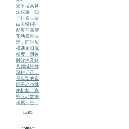
知乎搜索算
法权重：知
乎排名主要
由关键词匹
配度与高赞
互动权重决
定，同时加
权话题归属
精度、回答
时效性及账
号领域持续
深耕记录，
是典型的多
因子动态排
序机制。高
赞互动数据
积累：赞...
news
contact