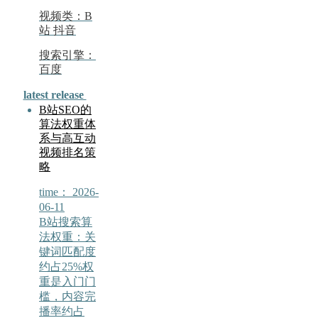
视频类：B
站 抖音
搜索引擎：
百度
latest release
B站SEO的
算法权重体
系与高互动
视频排名策
略
time：
2026-
06-11
B站搜索算
法权重：关
键词匹配度
约占25%权
重是入门门
槛，内容完
播率约占