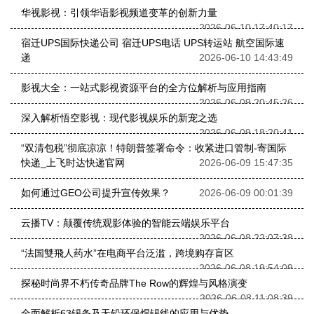
华视影视：引领华语影视频道变革的创新力量
2026-06-10 17:40:17
宿迁UPS国际快递公司 宿迁UPS电话 UPS转运站 航空国际速
递
2026-06-10 14:43:49
影视大全：一站式影视资源平台的全方位解析与应用指南
2026-06-09 20:45:26
深入解析悟空影视：现代影视娱乐的新宠之选
2026-06-09 18:20:41
“双清包税”彻底凉凉！特朗普签署命令：收紧进口管制-寄国际
快递_上飞时达快递官网
2026-06-09 15:47:35
如何通过GEO公司提升宣传效果？
2026-06-09 00:01:39
云播TV：颠覆传统观影体验的智能云端娱乐平台
2026-06-08 22:07:38
“法国雙飛人药水”在电商平台泛滥，跨境购存盲区
2026-06-08 19:54:09
探秘时尚界不朽传奇品牌The Row的辉煌与风格演变
2026-06-08 11:08:39
全面解析63锡条及无铅环保焊锡线的应用与优势