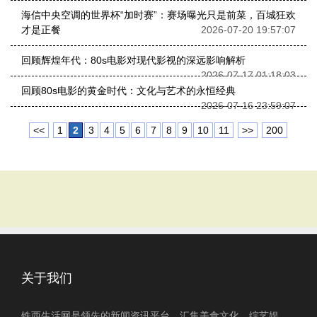
海信中央空调的世界杯“加时赛”：赛场曝光只是前菜，百城狂欢
才是正餐
2026-07-20 19:57:07
回顾辉煌年代：80s电影对现代影视的深远影响解析
2026-07-17 01:18:03
回顾80s电影的黄金时代：文化与艺术的永恒经典
2026-07-16 23:59:07
<<
1
2
3
4
5
6
7
8
9
10
11
>>
200
关于我们
铁西生活网是领先的新闻资讯平台，汇集美食文化、综艺娱