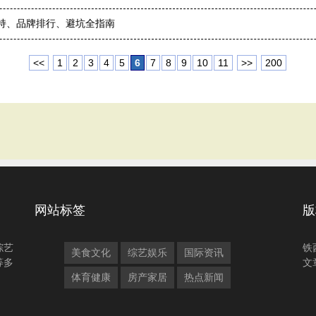
扶持、品牌排行、避坑全指南
<<
1
2
3
4
5
6
7
8
9
10
11
>>
200
网站标签
版
综艺
铁
美食文化
综艺娱乐
国际资讯
等多
文
体育健康
房产家居
热点新闻