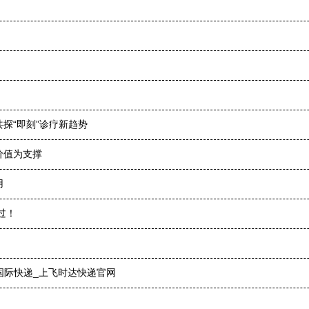
探“即刻”诊疗新趋势
价值为支撑
用
过！
国际快递_上飞时达快递官网